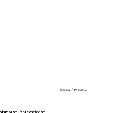
Takaisin sivun alkuun
koismatot
-
Yhteystiedot