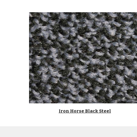
Iron Horse Black Steel