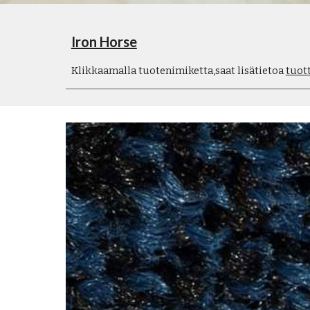
Iron Horse
Klikkaamalla tuotenimiketta,saat lisätietoa
tuot