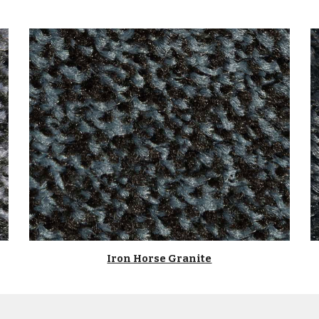
Iron Horse Granite