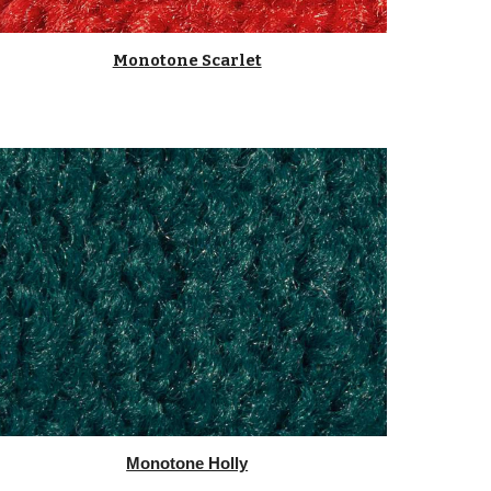
Monotone Scarlet
Monotone Holly