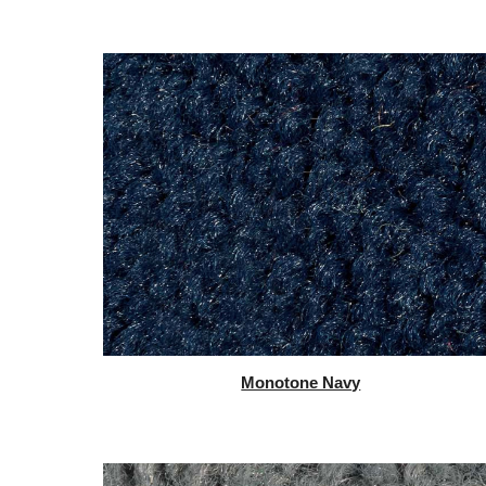
Monotone Navy