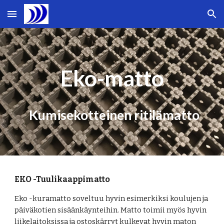
Skip to main content
Skip to navigation
Eko-matto
Kumisekotteinen ritilämatto
EKO -Tuulikaappimatto
Eko -kuramatto soveltuu hyvin esimerkiksi koulujen ja
päiväkotien sisäänkäynteihin. Matto toimii myös hyvin
liikelaitoksissa ja ostoskärryt kulkevat hyvin maton