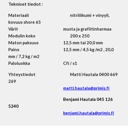
Tekniset tiedot :
Materiaali
nitriilikumi + vinyyli,
kovuus shore 65
Värit
musta ja grafiitinharmaa
Modulin koko
200 x 250
Maton paksuus
12,5 mm tai 20,0 mm
Paino
12,5 mm / 4,5 kg /m2 , 20,0
mm / 7,2 kg / m2
Paloluokka
Cfi / s1
Yhteystiedot
Matti Hautala 0400 669
269
matti.hautala@primis.fi
Benjami Hautala
045 126
5240
benjami.hautala@primis.fi