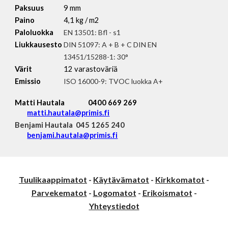
Paksuus
9 mm
Paino
4,1 kg / m2
Paloluokka
EN 13501: Bfl - s1
Liukkausesto
DIN 51097: A + B + C DIN EN
13451/15288-1: 30°
Värit
12 varastoväriä
Emissio
ISO 16000-9: TVOC luokka A+
Matti Hautala
0400 669 269
matti.hautala@primis.fi
Benjami Hautala
045 1265 240
benjami.hautala@primis.fi
Tuulikaappimatot
-
Käytävämatot
-
Kirkkomatot
-
Parvekematot
-
Logomatot
-
Erikoismatot
-
Yhteystiedot