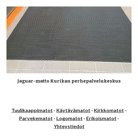
Jaguar-matto Kurikan perhepalvelukeskus
Tuulikaappimatot
-
Käytävämatot
-
Kirkkomatot
-
Parvekematot
-
Logomatot
-
Erikoismatot
-
Yhteystiedot