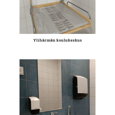
Ylihärmän koulukeskus